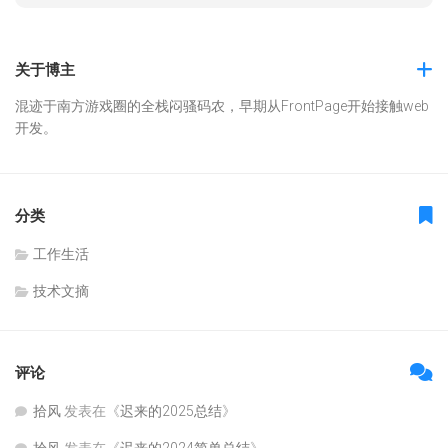
关于博主
混迹于南方游戏圈的全栈闷骚码农，早期从FrontPage开始接触web
开发。
分类
工作生活
技术文摘
评论
拾风
发表在《
迟来的2025总结
》
拾风
发表在《
迟来的2024简单总结
》