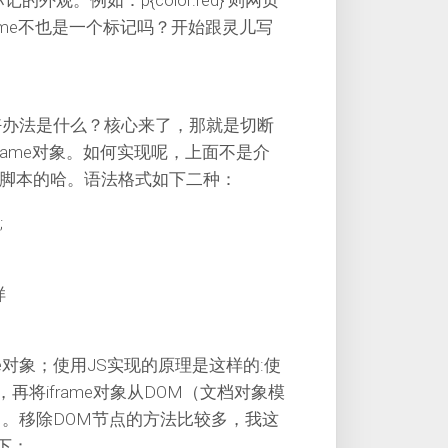
观。例如：p{color:red} 则网页
rame不也是一个标记吗？开始跟灵儿写
最好办法是什么？核心来了，那就是切断
frame对象。如何实现呢，上面不是介
以执行JS脚本的哈。语法格式如下二种：
;
样
e对象；使用JS实现的原理是这样的:使
nk)，再将iframe对象从DOM（文档对象模
求了。移除DOM节点的方法比较多，我这
如下：