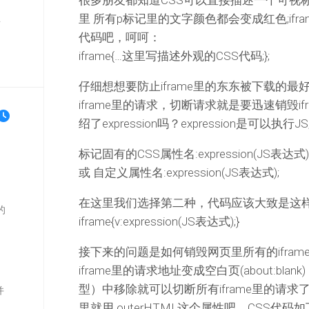
很多朋友都知道CSS可以直接描述一个可视标记的外
里 所有p标记里的文字颜色都会变成红色;if
单
代码吧，呵呵：
iframe{…这里写描述外观的CSS代码;};
仔细想想要防止iframe里的东东被下载的
iframe里的请求，切断请求就是要迅速销毁i
绍了expression吗？expression是可
标记固有的CSS属性名:expression(JS表达式)
或 自定义属性名:expression(JS表达式);
在这里我们选择第二种，代码应该大致是这
的
iframe{v:expression(JS表达式);}
接下来的问题是如何销毁网页里所有的ifram
iframe里的请求地址变成空白页(about:bla
型）中移除就可以切断所有iframe里的请
并
里就用 outerHTML这个属性吧。CSS代码