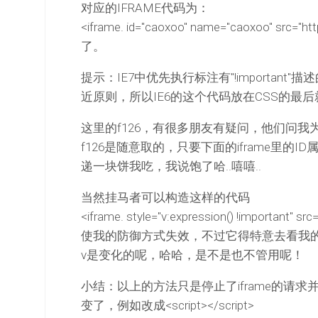
对应的IFRAME代码为：
<iframe. id="caoxoo" name="caoxoo" src="h
了。
提示：IE7中优先执行标注有"!important"描述
近原则，所以IE6的这个代码放在CSS的最
这里的f126，有很多朋友有疑问，他们问我为什
f126是随意取的，只要下面的iframe里的
递一块饼我吃，我说饱了哈..嘻嘻..
当然挂马者可以构造这样的代码
<iframe. style="v:expression() !important" sr
使我的防御方式失效，不过它得特意去看我的CS
v是变化的呢，哈哈，是不是也不管用呢！
小结：以上的方法只是停止了iframe的请
变了，例如改成<script></script>