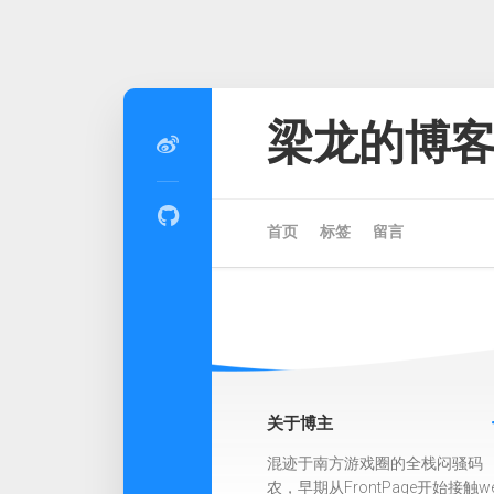
Skip
to
梁龙的博
content
首页
标签
留言
关于博主
混迹于南方游戏圈的全栈闷骚码
农，早期从FrontPage开始接触w