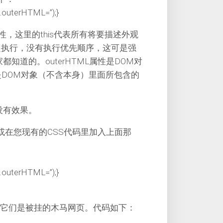
is.outerHTML=”);}
性，这里的this代表所有将要描述外观
一起执行，没有执行优先顺序，这可是强
家都知道的。outerHTML属性是DOM对
L则是DOM对象（不含本身）里面所包含的
没有效果。
或在您现有的CSS代码里加入上面那
is.outerHTML=”);}
假设它们是被挂的木马网页。代码如下：