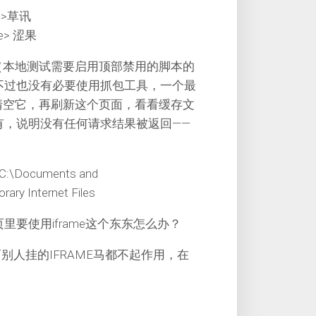
ame>草讯
ame> 涩果
试一下（本地测试需要启用顶部禁用的脚本的
不过也没有必要使用抓包工具，一个最
清空它，再刷新这个页面，看看缓存文
有，说明没有任何请求结果被返回——
Documents and
ary Internet Files
要使用iframe这个东东怎么办？
而别人挂的IFRAME马都不起作用，在