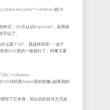
ttp://www.xxx.com/"></iframe>就OK
的样式，IE6不认识!important，采用就
后就可以了。
么取"f126"，我这样回答——这个
ID属性和CSS里的一致就行了。同事又要
c="URL"></iframe>
S代码里iframe里的前缀v,如果我的
求并销毁了它本身，但以后的挂马方式改