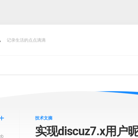
客
记录生活的点点滴滴
技术文摘
实现discuz7.x
eb