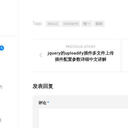
单
Tags:
discuz
nickname
唯一
昵称
PREVIOUS STORY
jquery的uploadify插件多文件上传
插件配置参数详细中文讲解
发表回复
的
评论
*
并