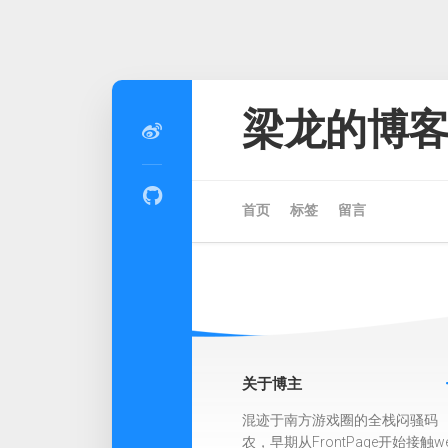
Skip
to
梁龙的博
content
首页
标签
留言
关于博主
混迹于南方游戏圈的全栈闷骚码
农，早期从FrontPage开始接触w