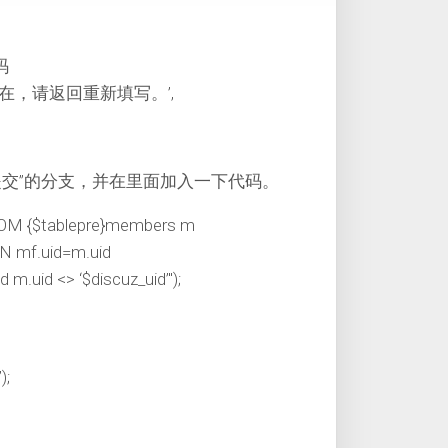
码
该昵称已经存在，请返回重新填写。’,
心”“提交”的分支，并在里面加入一下代码。
FROM {$tablepre}members m
 mf.uid=m.uid
id <> ‘$discuz_uid’");
);