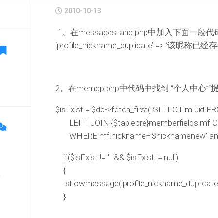
2010-10-13
1。在messages.lang.php中加入下面一段代
‘profile_nickname_duplicate’ => ‘
2。在memcp.php中代码中找到 “个人中
$isExist = $db->fetch_first("SELECT m.uid 
LEFT JOIN {$tablepre}memberfields mf ON
WHERE mf.nickname=’$nicknamenew’ and m.u
if($isExist != "" && $isExist != null)
{
单
showmessage(‘profile_nickname_duplicate’
}