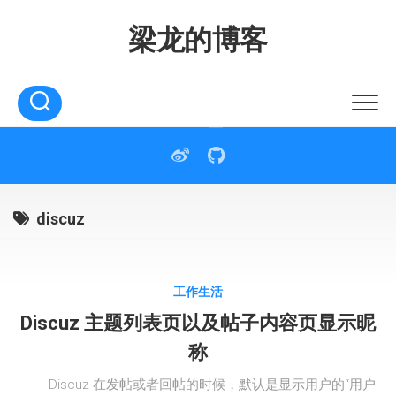
Skip
to
梁龙的博客
content
discuz
工作生活
Discuz 主题列表页以及帖子内容页显示昵
称
Discuz 在发帖或者回帖的时候，默认是显示用户的“用户