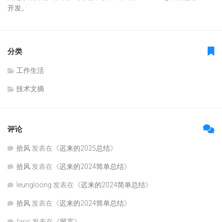
开发。
分类
工作生活
技术文摘
评论
拾风
发表在《
迟来的2025总结
》
拾风
发表在《
迟来的2024简单总结
》
leungloong
发表在《
迟来的2024简单总结
》
拾风
发表在《
迟来的2024简单总结
》
fans
发表在《
留言
》