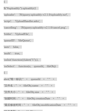
{
$("#uploadify").uploadify({
'uploader': 'JS/jquery.uploadify-v2.1.0/uploadify.swf',
'script': 'UploadHandler.ashx',
'cancelImg': 'JS/jquery.uploadify-v2.1.0/cancel.png',
'folder': 'UploadFile',
'queueID': 'fileQueue',
'auto': false,
'multi': true,
'onInit':function(){alert("1");},
'onSelect': function(e, queueId, fileObj)
{
alert("唯一标识:" + queueId + " " +
"文件名：" + fileObj.name + " " +
"文件大小：" + fileObj.size + " " +
"创建时间：" + fileObj.creationDate + " " +
"最后修改时间：" + fileObj.modificationDate + " " +