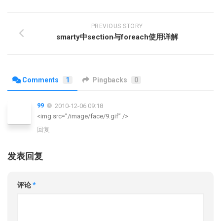
PREVIOUS STORY
smarty中section与foreach使用详解
Comments
1
Pingbacks
0
99
2010-12-06 09:18
<img src=”/image/face/9.gif” />
回复
发表回复
评论
*