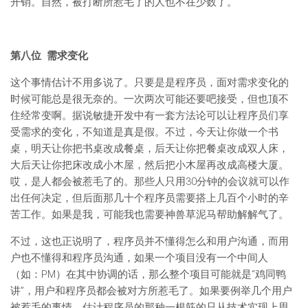
开销。自然，被打断所惹毛了的人也不在少数了。
第八位 需求变化
这个事情估计不用多说了。只要是是程序员，面对需求变化的
时候可能总是很无奈的。一次两次可能还要吧接受，但也顶不
住经常变啊。据说敏捷开发中有一套方法论可以让程序员们享
受需求的变化，不知道是真是假。不过，今天让你做一个书
桌，明天让你把书桌改成餐桌，后天让你把餐桌改成双人床，
大后天让你把床改成小木屋，然后把小木屋再改成高楼大厦。
哎，是人都会被惹毛了的。那些人只用30分钟的会议就可以作
出任何决定，但后面那几十个程序员需要搭上几百个小时的辛
苦工作。如果是我，可能我也需要神兽草泥马帮助解解气了。
不过，这也正说明了，程序员并不懂得怎么和用户沟通，而用
户也不懂得和程序员沟通，如果一个项目没有一个中间人
（如：PM）在其中协调的话，那么整个项目可能就是“鸡同鸭
讲”，用户和程序员都会被对方所惹毛了。如果要例举几个用户
被惹毛的事情，估计程序员的那种一根筋的只从技术实现上思