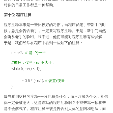
对你的日常工作都是一种帮助。
第十位 程序注释
程序注释本来是一些比较好的习惯，当程序员老手带新手的时
候，总是会告诉新手，一定要写程序注释。于是，新手们当然
会听从老手的吩咐。只不过，他们可能对程序注释有些误解，
于是，我们经常在程序中看到一些如下的注释：
r = n/2;
//r是n的一半
//循环，仅当r- n/r不大于t
while ((r-n/r) <=t){
… …
r = 0.5 * (r-n/r);
// 设置r变量
}
每当看到这样的注释——只注释是什么，而不注释为什么，相信
你一定会被惹火，这是谁写的程序注释啊？不找来骂一顿看来
是不会解气了。程序注释应该是告诉别人你的意图和想法，而