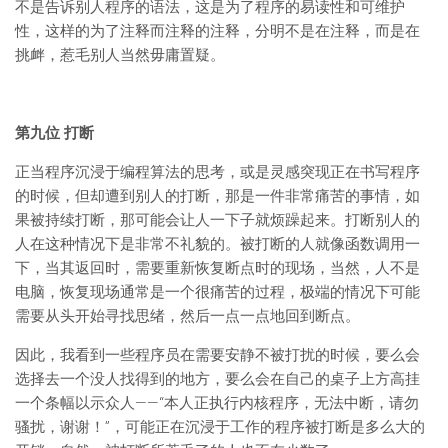
不是告诉别人程序的语法，这是为了程序的易读性和可维护
性，这样的为了注释而注释的注释，分明不是在注释，而是在
挑衅，惹毛别人当然毋庸置疑。
第九位 打断
正当程序沉浸于编程算法的思考，或是灵感突现正在书写程序
的时候，但却遭到别人的打断，那是一件非常痛苦的事情，如
果被持续打断，那可能会让人一下子就烦躁起来。打断别人的
人在这种情况下是非常不礼貌的。被打断的人就像函数调用一
下，当其返回时，需要重新恢复断点时的现场，当然，人不是
电脑，恢复现场通常是一个很痛苦的过程，极端的情况下可能
需要从头开始寻找思绪，然后一点一点地回到断点。
因此，我看到一些程序员在需要安静不被打扰的时候，要么会
选择去一个没人找得到的地方，要么会在自己的桌子上方高挂
一个条幅以示众人——“本人正执行内核程序，无法中断，请勿
骚扰，谢谢！”，可能正在沉浸于工作的程序被打断是多么大的