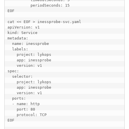
          periodSeconds: 15 

EOF

cat << EOF > inessprobe-svc.yaml

apiVersion: v1

kind: Service

metadata:

  name: inessprobe

  labels:

    project: lykops

    app: inessprobe

    version: v1

spec:

  selector:

    project: lykops

    app: inessprobe

    version: v1

  ports:

  - name: http

    port: 80

    protocol: TCP

EOF
