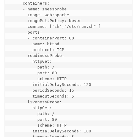
      containers:

      - name: inessprobe

        image: web:apache 

        imagePullPolicy: Never 

        command: ['sh',"/etc/run.sh" ] 

        ports:

        - containerPort: 80

          name: httpd

          protocol: TCP

        readinessProbe:

          httpGet:

            path: /

            port: 80

            scheme: HTTP

          initialDelaySeconds: 120 

          periodSeconds: 15 

          timeoutSeconds: 5

        livenessProbe: 

          httpGet: 

            path: /

            port: 80

            scheme: HTTP

          initialDelaySeconds: 180 

          timeoutSeconds: 5 
