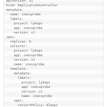
apiVersion: v1 

kind: ReplicationController 

metadata: 

  name: inessprobe

  labels: 

    project: lykops

    app: inessprobe

    version: v1  

spec:

  replicas: 6

  selector: 

    project: lykops

    app: inessprobe

    version: v1

    name: inessprobe

  template: 

    metadata:

      labels: 

        project: lykops

        app: inessprobe

        version: v1

        name: inessprobe

    spec:

      restartPolicy: Always 
