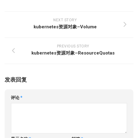
NEXT STORY
kubernetes资源对象–Volume
PREVIOUS STORY
kubernetes资源对象–ResourceQuotas
发表回复
评论
*