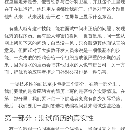
在屋里走来走去。他曾经参与过研制卫星，并且这个卫星现
在正
在轨运行
。他只用左脑都比我能干。但是对于这个题目
他却从来、从来没机会干过：在屏幕上显示什么东西。
有些人就有这种技能，能在面试中问出正确的问题，发现
优秀的程序员。而有些人却害怕提问，畏首畏尾，问一些从
网上拷贝下来的问题，自己没主见，只会跟随其他面试官的
意见。但面试对于大多数开发人员来说是一项很基本的技
能。一次失败的招聘会给一个组织造成很严重的长期的后
果，因为很水的雇员会把其他很水的人也带进公司。另一方
面，把优秀的应聘者拒之门外对公司也是一种伤害。
一场技术性的面试至少包括三个部分。在第一部分里，
我们要做的是看应聘者的简历上写的是否符合实际情况。在
第二部分里，我们要评估一下候选者究竟有多少
实际经验
。
最后，我们要用一些问答选项或编程问题来测试这些经验。
第一部分：测试简历的真实性
有一次我跟一位同事面试一个候选人。当面试完之后，我