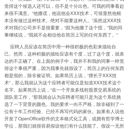
觉得这个候选人还可以，但不是十分出色。可我的同事看起
来很不满意。“他撒谎，他说他会XXX技术，可很显然他根
本没有做过这种技术。绝对不能要这种人。”虽然这XXX技
术对我们公司并不是很重要，“因为他撒了这个慌，”我的同
事继续说，“我就不会相信他在简历上写的任何东西了。”
应聘人员应该在简历中用一种很积极的色彩来描绘自
己。然而，这种积极的描绘应该有个度，过了这个度，就表
达的不正确了。在上面的例子中，我并不和我的同事一样觉
得这个事很严重，因为我事先就假设了，
简历上的任何东西
都是假的，除非被证明。
如果简历上说，“擅长于XXX技
术”，那么我就认为这个应聘者可能仅是知道XXX技术这个
名字。如果简历上说，“在一个开发多线程股票交易系统的
团队里工作，”那我就会认为应聘者可能只是为这个系统挑
选了一下背景的颜色。我的要求一向不严格，除非碰到了一
位有十年工作经验、已经不再写代码的家伙。如果有人说他
开发了OpenOffice软件的文本格式化工具，或拥有哲学博士
学位，那我们就很容易假设他们有什么技能了。
假设一无所