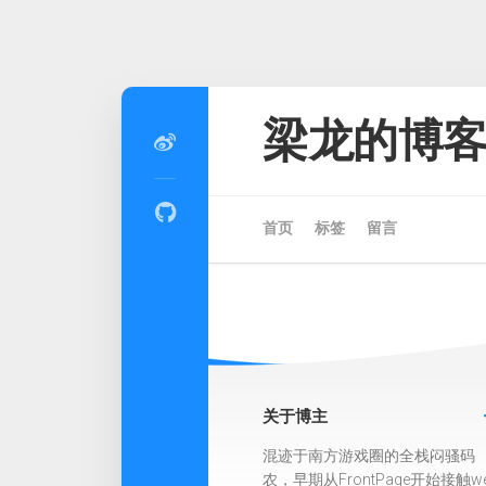
Skip
to
梁龙的博
content
首页
标签
留言
关于博主
混迹于南方游戏圈的全栈闷骚码
农，早期从FrontPage开始接触w