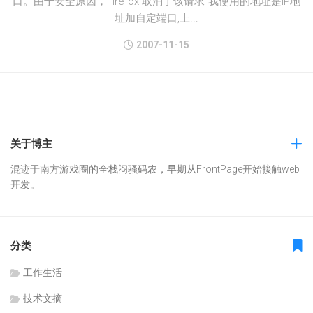
口。由于安全原因，Firefox 取消了该请求”我使用的地址是IP地
址加自定端口,上...
2007-11-15
关于博主
混迹于南方游戏圈的全栈闷骚码农，早期从FrontPage开始接触web
开发。
分类
工作生活
技术文摘