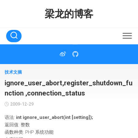
Skip
to
梁龙的博客
content
技术文摘
ignore_user_abort,register_shutdown_fu
nction ,connection_status
2009-12-29
语法:
int ignore_user_abort(int [setting]);
返回值: 整数
函数种类: PHP 系统功能