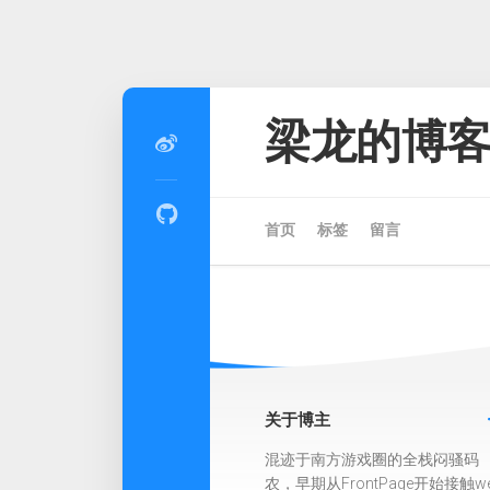
Skip
to
梁龙的博
content
首页
标签
留言
关于博主
混迹于南方游戏圈的全栈闷骚码
农，早期从FrontPage开始接触w