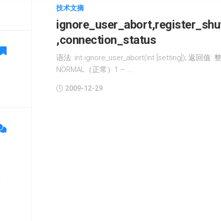
技术文摘
ignore_user_abort,register_sh
,connection_status
语法: int ignore_user_abort(int [setting])
NORMAL（正常）1 – ...
2009-12-29
单