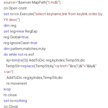
source=
"
&
server.MapPath(
"
t.mdb
"
)
cn.Open cnstr
set
rs
=
cn.Execute(
"
select keyname,link from keylink order by
YX desc
"
)
dim
reg
set
reg
=
new
RegExp
reg.Global
=
true
reg.IgnoreCase
=
true
dim
pattern,matches,m,ky
do
while
not
rs.eof
ky
=
trim
(rs(
0
)) AddToDic reg,ky,Index,TempStr,dic
TempStr
=
replace
(TempStr,ky,
"
<a href=’
"
&
rs(
1
)
&
"
‘>
"
&
ky
&
"
</a>
"
)
AddToDic reg,ky,Index,TempStr,dic
rs.movenext
loop
rs.close
set
rs
=
nothing
cn.Close