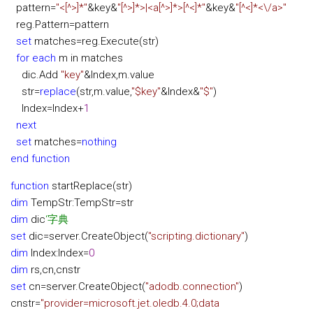
pattern
=
"
<[^>]*
"
&
key
&
"
[^>]*>|<a[^>]*>[^<]*
"
&
key
&
"
[^<]*<\/a>
"
reg.Pattern
=
pattern
set
matches
=
reg.Execute(str)
for
each
m in matches
dic.Add
"
key
"
&
Index,m.value
str
=
replace
(str,m.value,
"
$key
"
&
Index
&
"
$
"
)
Index
=
Index
+
1
next
set
matches
=
nothing
end function
function
startReplace(str)
dim
TempStr:TempStr
=
str
dim
dic
‘
字典
set
dic
=
server.CreateObject(
"
scripting.dictionary
"
)
dim
Index:Index
=
0
dim
rs,cn,cnstr
set
cn
=
server.CreateObject(
"
adodb.connection
"
)
cnstr
=
"
provider=microsoft.jet.oledb.4.0;data