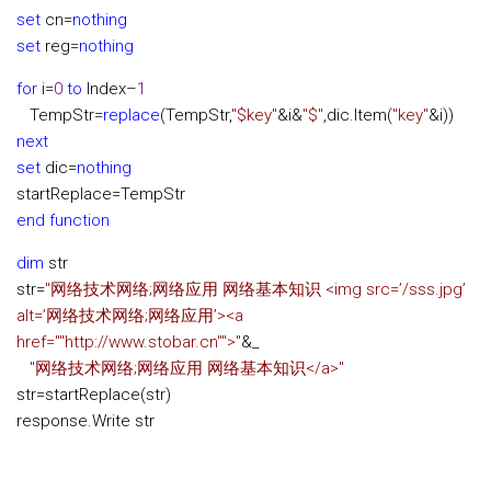
set
cn
=
nothing
set
reg
=
nothing
for
i
=
0
to
Index
–
1
TempStr
=
replace
(TempStr,
"
$key
"
&
i
&
"
$
"
,dic.Item(
"
key
"
&
i))
next
set
dic
=
nothing
startReplace
=
TempStr
end function
dim
str
str
=
"
网络技术网络;网络应用 网络基本知识 <img src=’/sss.jpg’
alt=’网络技术网络;网络应用’><a
href=""http://www.stobar.cn"">
"
&
_
"
网络技术网络;网络应用 网络基本知识</a>
"
str
=
startReplace(str)
response.Write str