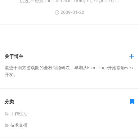
跳过,不替换 function AddToDic(reg,key,Index,s...
2009-01-22
关于博主
混迹于南方游戏圈的全栈闷骚码农，早期从FrontPage开始接触web
开发。
分类
工作生活
技术文摘