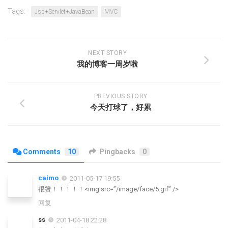
Tags:
Jsp+Servlet+JavaBean
MVC
NEXT STORY
我的博客一周岁啦
PREVIOUS STORY
今天打球了，好累
Comments
10
Pingbacks
0
caimo
2011-05-17 19:55
很赞！！！！！<img src=”/image/face/5.gif” />
回复
ss
2011-04-18 22:28