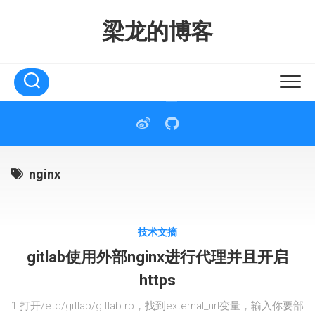
Skip
to
梁龙的博客
content
nginx
技术文摘
gitlab使用外部nginx进行代理并且开启
https
1.打开/etc/gitlab/gitlab.rb，找到external_url变量，输入你要部