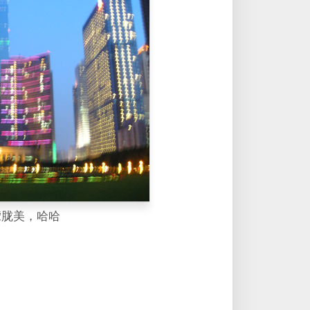
朦胧美，哈哈