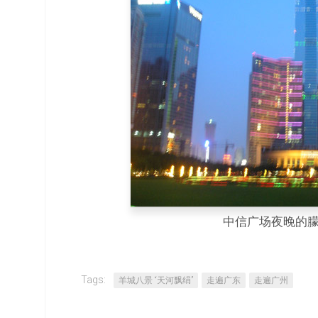
中信广场夜晚的
Tags:
羊城八景 “天河飘绢”
走遍广东
走遍广州