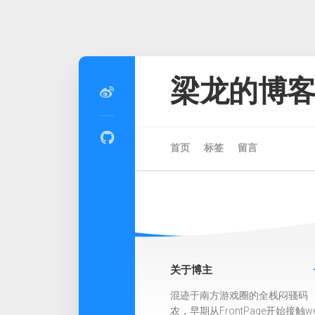
Skip
to
梁龙的博
content
首页
标签
留言
关于博主
混迹于南方游戏圈的全栈闷骚码
农，早期从FrontPage开始接触w