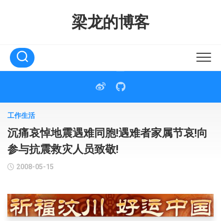
Skip
to
梁龙的博客
content
工作生活
沉痛哀悼地震遇难同胞!遇难者家属节哀!向
参与抗震救灾人员致敬!
2008-05-15