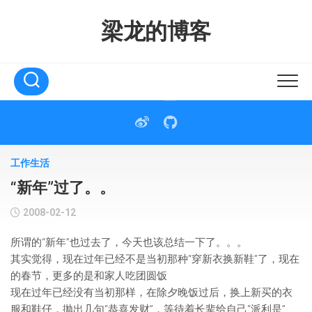
Skip
to
梁龙的博客
content
工作生活
“新年”过了。。
2008-02-12
所谓的“新年”也过去了，今天也该总结一下了。。。
其实觉得，现在过年已经不是当初那种“穿新衣换新鞋”了，现在
的春节，更多的是和家人吃团圆饭
现在过年已经没有当初那样，在除夕晚饭过后，换上新买的衣
服和鞋仔，抛出几句“恭喜发财”，等待着长辈给自己“派利是”