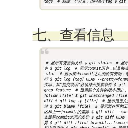
tags  # 新建一个分支，指向某个tag $ git che
七、查看信息
 # 显示有变更的文件 $ git status  #
史 $ git log  # 显示commit历史，以及每次
-stat  # 显示某个commit之后的所有变动，
行 $ git log [tag] HEAD --pretty=f
变动，其"提交说明"必须符合搜索条件 $ git log
grep feature  # 显示某个文件的版本历史，
follow [file] $ git whatchanged
diff $ git log -p [file]  # 显
过 $ git blame [file]  # 显示暂存区和
区和上一个commit的差异 $ git diff --ca
支最新commit之间的差异 $ git diff HE
异 $ git diff [first-branch]...[s