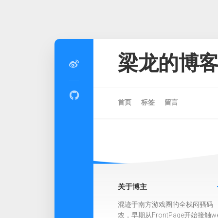
Skip
to
梁龙的博
content
首页
标签
留言
关于博主
混迹于南方游戏圈的全栈闷骚码
农，早期从FrontPage开始接触w