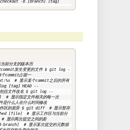
ckout -b [branch] [tag]
 显示当前分支的版本历
commit发生变更的文件 $ git log -
每个commit占据一
ormat:%s  # 显示某个commit之后的所有
 [tag] HEAD --
包括文件改名 $ git log --
 [file]  # 显示指定文件相关的每一次
示指定文件是什么人在什么时间修改
工作区的差异 $ git diff  # 显示暂存
ched [file]  # 显示工作区与当前分
AD  # 显示两次提交之间的差
econd-branch]  # 显示某次提交的元数据