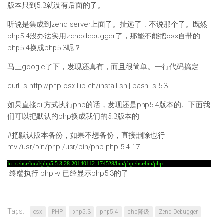
版本只到5.3就没有后面的了。
听说是集成到zend server上面了。扯远了，不说那个了。既然
php5.4没办法实用zenddebugger了，那能不能把osx自带的
php5.4换成php5.3呢？
马上google了下，发现还真有，而且很简单。一行代码搞定
curl -s http://php-osx.liip.ch/install.sh | bash -s 5.3
如果直接cil方式执行php的话，发现还是php5.4版本的。下面我
们可以把默认的php换成我们的5.3版本的
#把默认版本备份，如果不想备份，直接删除也行
mv /usr/bin/php /usr/bin/php-php-5.4.17
ln -s /usr/local/php5-5.3.28-20140112-174528/bin/php /usr/bin/php
终端执行 php -v 已经显示php5.3的了
Tags:
osx
PHP
php5.3
php5.4
php降级
Zend Debugger