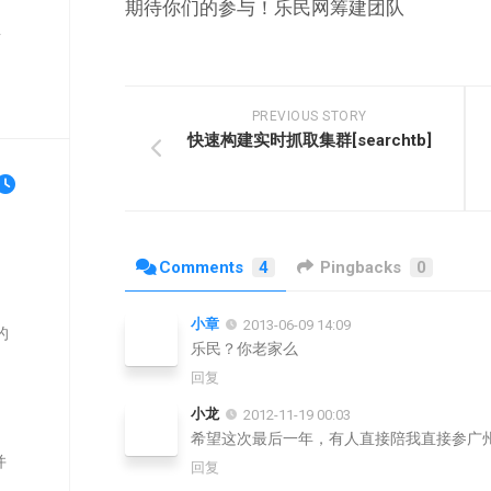
期待你们的参与！乐民网筹建团队
单
PREVIOUS STORY
快速构建实时抓取集群[searchtb]
Comments
4
Pingbacks
0
小章
2013-06-09 14:09
的
乐民？你老家么
回复
小龙
2012-11-19 00:03
希望这次最后一年，有人直接陪我直接参广
并
回复