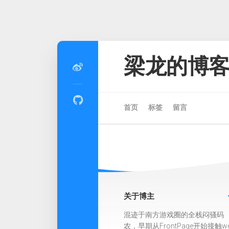
Skip
to
梁龙的博
content
首页
标签
留言
关于博主
混迹于南方游戏圈的全栈闷骚码
农，早期从FrontPage开始接触w