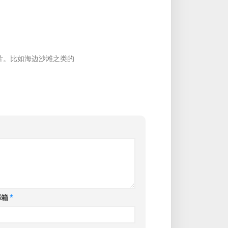
片。比如海边沙滩之类的
邮箱
*