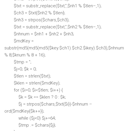
$txt = substr_replace($txt,”,$nh1 % $tlen–,1);
$ch3 = $txt{$nh2 % $tlen};
$nh3 = strpos($chars,$ch3);
$txt = substr_replace($txt,”,$nh2 % $tlen–,1);
$nhnum = $nh1 + $nh2 + $nh3;
$mdKey =
substr(md5(md5(md5($key.$ch1).$ch2.$ikey).$ch3),$nhnum
% 8,$knum % 8 + 16);
$tmp = ”;
$j=0; $k = 0;
$tlen = strlen($txt);
$klen = strlen($mdKey);
for ($i=0; $i<$tlen; $i++) {
$k = $k == $klen ? 0 : $k;
$j = strpos($chars,$txt{$i})-$nhnum –
ord($mdKey{$k++});
while ($j<0) $j+=64;
$tmp .= $chars{$j};