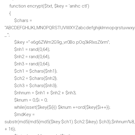
function encrypt($txt, $key = ‘anihc ctI’)
{
$chars =
"ABCDEFGHIJKLMNOPQRSTUVWXYZabcdefghijklmnopqrstuvwxy
_.";
$ikey ="-x6g6ZWm2G9g_vr0Bo.pOq3kRIxsZ6rm";
$nh1 = rand(0,64);
$nh2 = rand(0,64);
$nh3 = rand(0,64);
$ch1 = $chars{$nh1};
$ch2 = $chars{$nh2};
$ch3 = $chars{$nh3};
$nhnum = $nh1 + $nh2 + $nh3;
$knum = 0;$i = 0;
while(isset($key{$i})) $knum +=ord($key{$i++});
$mdKey =
substr(md5(md5(md5($key.$ch1).$ch2.$ikey).$ch3),$nhnum%
+ 16);