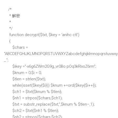
/*
* 解密
*
*/
function decrypt($txt, $key = ‘anihc ctI’)
{
$chars =
"ABCDEFGHIJKLMNOPQRSTUVWXYZabcdefghijklmnopqrstuvwxy
_.";
$ikey ="-x6g6ZWm2G9g_vr0Bo.pOq3kRIxsZ6rm";
$knum = 0;$i = 0;
$tlen = strlen($txt);
while(isset($key{$i})) $knum +=ord($key{$i++});
$ch1 = $txt{$knum % $tlen};
$nh1 = strpos($chars,$ch1);
$txt = substr_replace($txt,”,$knum % $tlen–,1);
$ch2 = $txt{$nh1 % $tlen};
$nh2 = strpos($chars,$ch2);