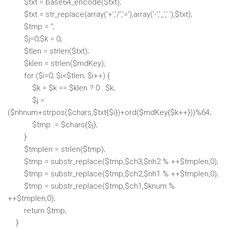
$txt = base64_encode($txt);
$txt = str_replace(array(‘+’,’/’,’=’),array(‘-‘,’_’,’.’),$txt);
$tmp = ”;
$j=0;$k = 0;
$tlen = strlen($txt);
$klen = strlen($mdKey);
for ($i=0; $i<$tlen; $i++) {
$k = $k == $klen ? 0 : $k;
$j =
($nhnum+strpos($chars,$txt{$i})+ord($mdKey{$k++}))%64;
$tmp .= $chars{$j};
}
$tmplen = strlen($tmp);
$tmp = substr_replace($tmp,$ch3,$nh2 % ++$tmplen,0);
$tmp = substr_replace($tmp,$ch2,$nh1 % ++$tmplen,0);
$tmp = substr_replace($tmp,$ch1,$knum %
++$tmplen,0);
return $tmp;
}