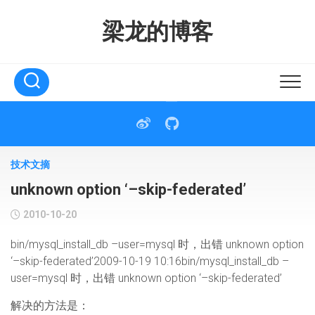
Skip
to
梁龙的博客
content
技术文摘
unknown option ‘–skip-federated’
2010-10-20
bin/mysql_install_db –user=mysql 时，出错 unknown option
‘–skip-federated’2009-10-19 10:16bin/mysql_install_db –
user=mysql 时，出错 unknown option ‘–skip-federated’
解决的方法是：