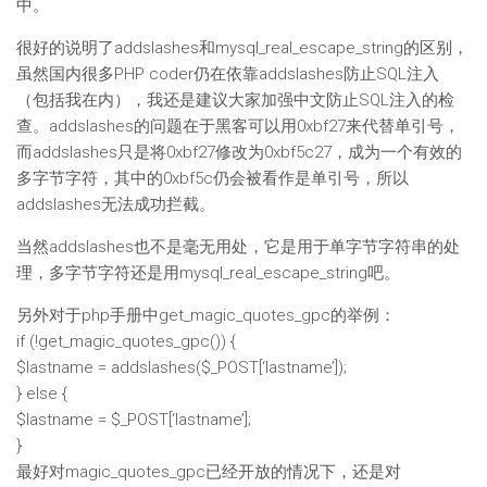
中。
很好的说明了addslashes和mysql_real_escape_string的区别，
虽然国内很多PHP coder仍在依靠addslashes防止SQL注入
（包括我在内），我还是建议大家加强中文防止SQL注入的检
查。addslashes的问题在于黑客可以用0xbf27来代替单引号，
而addslashes只是将0xbf27修改为0xbf5c27，成为一个有效的
多字节字符，其中的0xbf5c仍会被看作是单引号，所以
addslashes无法成功拦截。
当然addslashes也不是毫无用处，它是用于单字节字符串的处
理，多字节字符还是用mysql_real_escape_string吧。
另外对于php手册中get_magic_quotes_gpc的举例：
if (!get_magic_quotes_gpc()) {
$lastname = addslashes($_POST[‘lastname’]);
} else {
$lastname = $_POST[‘lastname’];
}
最好对magic_quotes_gpc已经开放的情况下，还是对