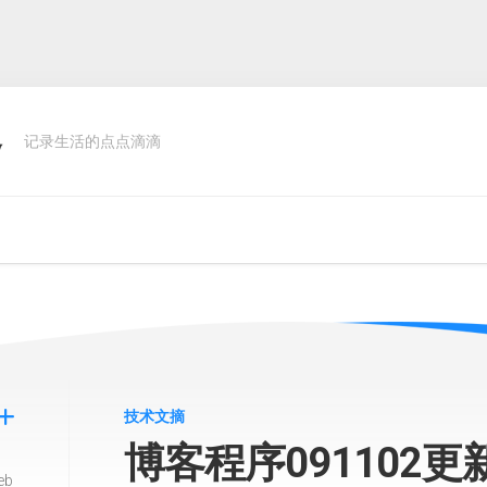
客
记录生活的点点滴滴
技术文摘
博客程序091102更
eb