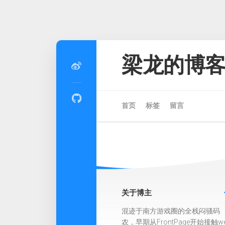
Skip
to
梁龙的博
content
首页
标签
留言
关于博主
混迹于南方游戏圈的全栈闷骚码
农，早期从FrontPage开始接触w