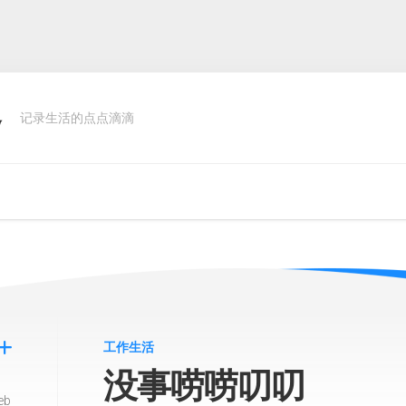
客
记录生活的点点滴滴
工作生活
没事唠唠叨叨
eb