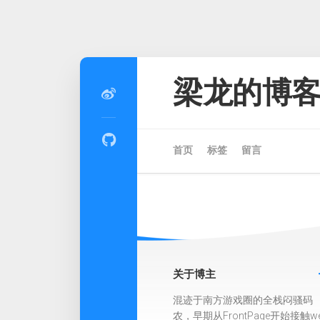
Skip
to
梁龙的博
content
首页
标签
留言
关于博主
混迹于南方游戏圈的全栈闷骚码
农，早期从FrontPage开始接触w