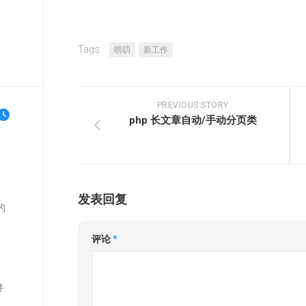
单
Tags:
唠叨
新工作
PREVIOUS STORY
php 长文章自动/手动分页类
发表回复
的
评论
*
并