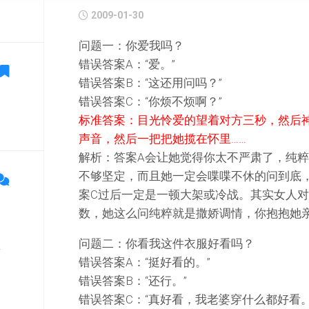
2009-01-30
问题一：你爱我吗？
错误答案A：“爱。”
错误答案B：“这还用问吗？”
错误答案C：“你烦不烦啊？”
标准答案：目光怜爱的望着对方三秒，然后神
声音，然后一把把她揽在怀里……
解析：答案A会让她觉得你太不严肃了，纯粹
不够坚定，而且她一定会喋喋不休的问到底
案C过后一定是一顿大架或冷战。其实女人
数，她这么问纯粹就是撒娇调情，你抱抱她
问题二：你看我这件衣服好看吗？
单
错误答案A：“挺好看的。”
错误答案B：“还行。”
错误答案C：“真好看，我老婆穿什么都好看。