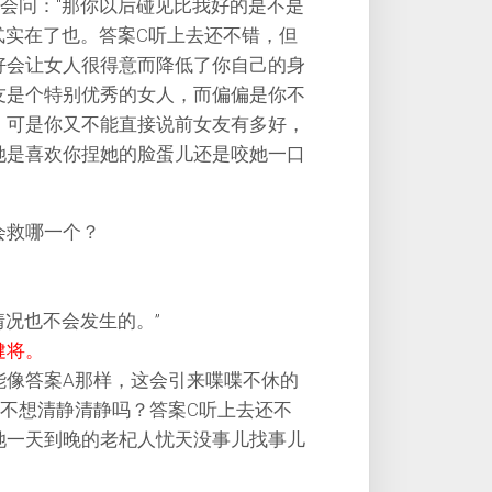
会问："那你以后碰见比我好的是不是
忒实在了也。答案C听上去还不错，但
好会让女人很得意而降低了你自己的身
友是个特别优秀的女人，而偏偏是你不
。可是你又不能直接说前女友有多好，
她是喜欢你捏她的脸蛋儿还是咬她一口
会救哪一个？
情况也不会发生的。”
健将。
能像答案A那样，这会引来喋喋不休的
不想清静清静吗？答案C听上去还不
她一天到晚的老杞人忧天没事儿找事儿