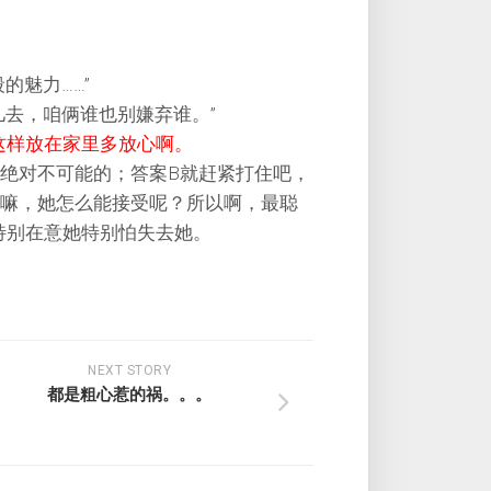
的魅力……”
儿去，咱俩谁也别嫌弃谁。”
这样放在家里多放心啊。
绝对不可能的；答案B就赶紧打住吧，
了嘛，她怎么能接受呢？所以啊，最聪
特别在意她特别怕失去她。
NEXT STORY
都是粗心惹的祸。。。