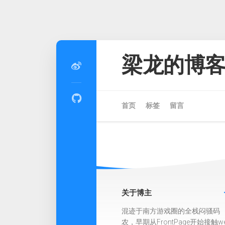
Skip
to
梁龙的博
content
首页
标签
留言
关于博主
混迹于南方游戏圈的全栈闷骚码
农，早期从FrontPage开始接触w