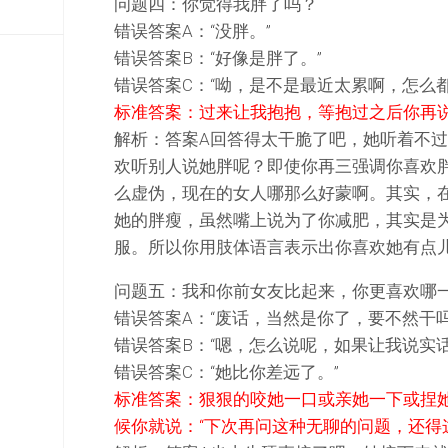
问题四：你觉得我胖了吗？
错误答案A：“没胖。”
错误答案B：“好像是胖了。”
错误答案C：“呦，是不是最近太累啊，怎么
标准答案：过来让我抱抱，等抱过之后你再
解析：答案A回答得太干脆了吧，她听着不过
欢听别人说她胖呢？即使你再三强调你喜欢
么虚伪，现在的女人哪那么好蒙啊。其实，
她的胖瘦，虽然嘴上说为了你减肥，其实是
服。所以你用肢体语言表示出你喜欢她有点
问题五：我和你前女友比起来，你更喜欢哪
错误答案A：“废话，当然是你了，要不然干
错误答案B：“嗯，怎么说呢，如果让我说实
错误答案C：“她比你差远了。”
标准答案：狠狠的咬她一口或亲她一下或捏
候你就说：“下次再问这种无聊的问题，还得