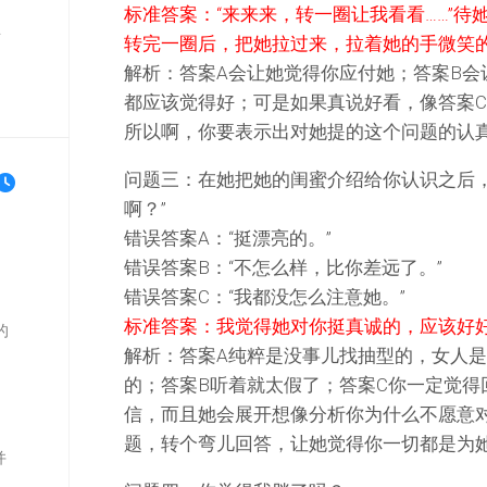
标准答案：“来来来，转一圈让我看看……”待
单
转完一圈后，把她拉过来，拉着她的手微笑的
解析：答案A会让她觉得你应付她；答案B会
都应该觉得好；可是如果真说好看，像答案
所以啊，你要表示出对她提的这个问题的认
问题三：在她把她的闺蜜介绍给你认识之后，
啊？”
错误答案A：“挺
漂亮
的。”
错误答案B：“不怎么样，比你差远了。”
错误答案C：“我都没怎么注意她。”
标准答案：我觉得她对你挺真诚的，应该好
的
解析：答案A纯粹是没事儿找抽型的，女人
的；答案B听着就太假了；答案C你一定觉得
信，而且她会展开想像分析你为什么不愿意
题，转个弯儿回答，让她觉得你一切都是为
并