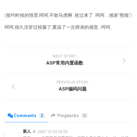
(签约时候的情景,呵呵,不敢马虎啊..抢过来了..呵呵….感谢"熊猫")
呵呵,很久没穿过校服了,重温了一次师弟的感觉…呵呵,
NEXT STORY
ASP常用内置函数
PREVIOUS STORY
ASP编码问题
Comments
2
Pingbacks
0
新人
2007-12-23 23:23