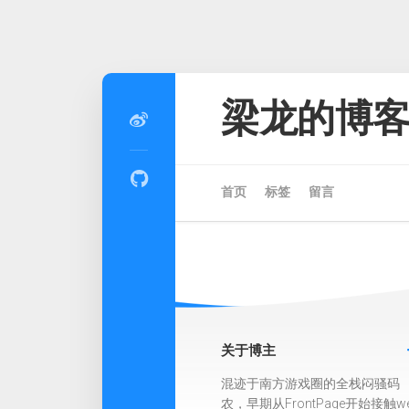
Skip
to
梁龙的博
content
首页
标签
留言
关于博主
混迹于南方游戏圈的全栈闷骚码
农，早期从FrontPage开始接触w