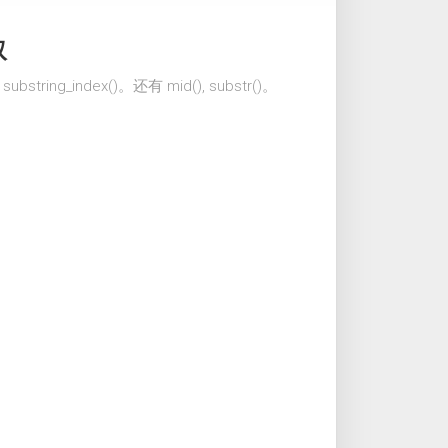
取
substring_index()。还有 mid(), substr()。