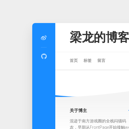
Skip
to
梁龙的博
content
首页
标签
留言
关于博主
混迹于南方游戏圈的全栈闷骚码
农，早期从FrontPage开始接触w