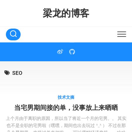
Skip
to
梁龙的博客
content
SEO
技术文摘
当宅男期间接的单，没事放上来晒晒
上个月由于离职的原因，所以当了将近一个月的宅男。。 其实
也不是全职的宅男啦（嘿嘿，期间也出去玩过 ^_^ ） 不过在那