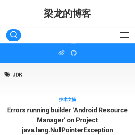
Skip
to
梁龙的博客
content
JDK
技术文摘
Errors running builder ‘Android Resource
Manager’ on Project
java.lang.NullPointerException