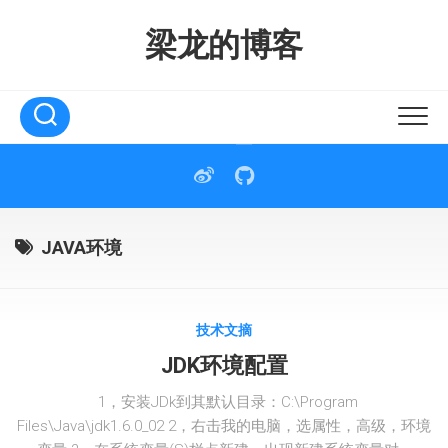
Skip
to
梁龙的博客
content
JAVA环境
技术文摘
JDK环境配置
1，安装JDk到其默认目录：C:\Program
Files\Java\jdk1.6.0_02 2，右击我的电脑，选属性，高级，环境