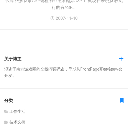
么高 很多从事ASP编程的都逐渐抛弃ASP了 就现在来说,比较流
行的有ASP....
2007-11-10
关于博主
混迹于南方游戏圈的全栈闷骚码农，早期从FrontPage开始接触web
开发。
分类
工作生活
技术文摘