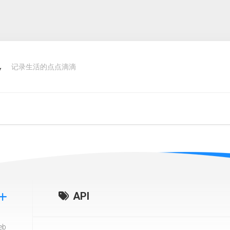
客
记录生活的点点滴滴
API
eb