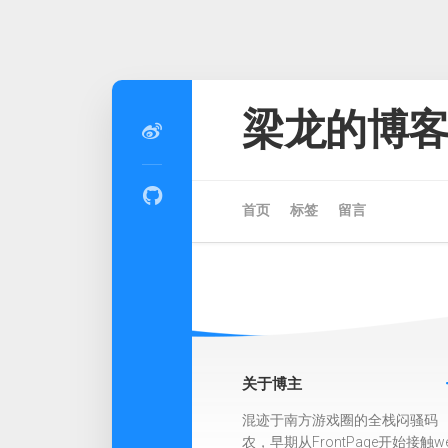
Skip
to
梁龙的博
content
首页
标签
留言
关于博主
混迹于南方游戏圈的全栈闷骚码
农，早期从FrontPage开始接触w