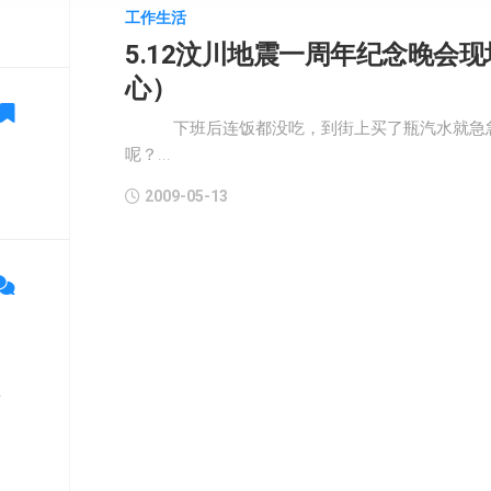
工作生活
5.12汶川地震一周年纪念晚会
心）
下班后连饭都没吃，到街上买了瓶汽水就急急
呢？...
2009-05-13
单