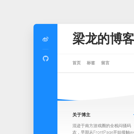
Skip
to
梁龙的博
content
首页
标签
留言
关于博主
混迹于南方游戏圈的全栈闷骚码
农，早期从FrontPage开始接触w