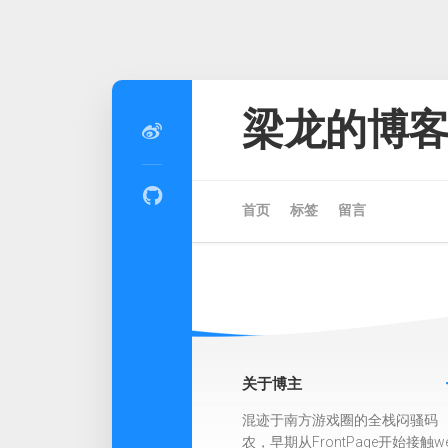
Skip
to
梁龙的博
content
首页
标签
留言
关于博主
混迹于南方游戏圈的全栈闷骚码
农，早期从FrontPage开始接触w