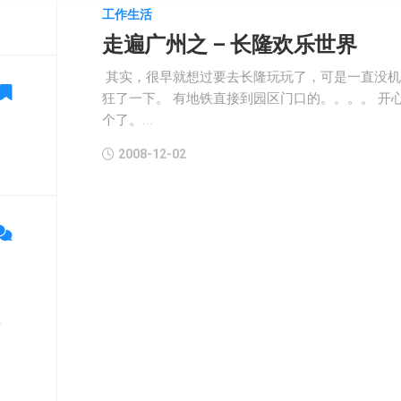
工作生活
走遍广州之 – 长隆欢乐世界
其实，很早就想过要去长隆玩玩了，可是一直没机
狂了一下。 有地铁直接到园区门口的。。。。 开
个了。...
2008-12-02
单