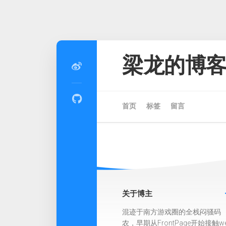
Skip
to
梁龙的博
content
首页
标签
留言
关于博主
混迹于南方游戏圈的全栈闷骚码
农，早期从FrontPage开始接触w