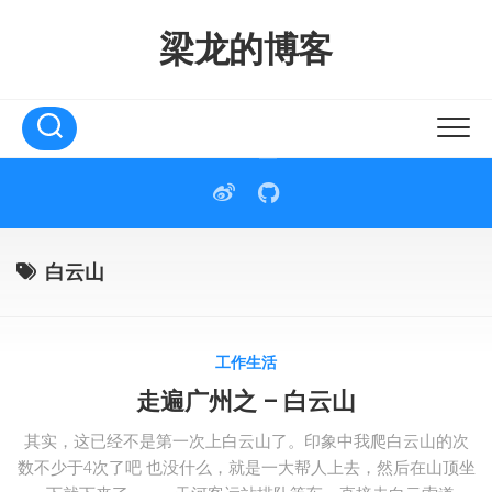
Skip
to
梁龙的博客
content
白云山
工作生活
走遍广州之 – 白云山
其实，这已经不是第一次上白云山了。印象中我爬白云山的次
数不少于4次了吧 也没什么，就是一大帮人上去，然后在山顶坐