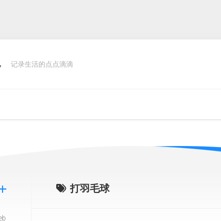
客
记录生活的点点滴滴
打羽毛球
eb