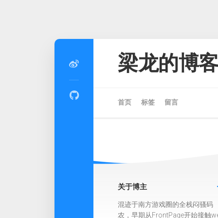
Skip
to
梁龙的博
content
首页
标签
留言
关于博主
混迹于南方游戏圈的全栈闷骚码
农，早期从FrontPage开始接触w