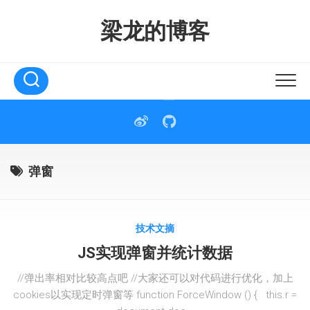
Skip
to
梁龙的博客
content
弹窗
技术文摘
JS实现弹窗并统计数据
//弹出率相对比较高点吧 //大家还可以对代码进行优化，加上
cookies以实现定时弹窗等 function ForceWindow () { this.r =