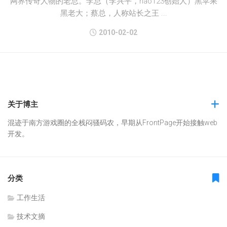
网界传奇人物的老总。李总（李兴平，hao123创始人）黑苹果
黑老大；蔡总，人称站长之王 ...
2010-02-02
关于博主
混迹于南方游戏圈的全栈闷骚码农，早期从FrontPage开始接触web
开发。
分类
工作生活
技术文摘