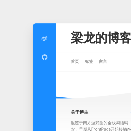
Skip
to
梁龙的博
content
首页
标签
留言
关于博主
混迹于南方游戏圈的全栈闷骚码
农，早期从FrontPage开始接触w